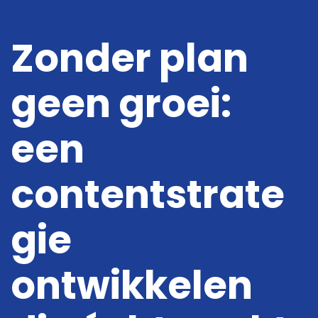
Zonder plan
geen groei:
Digitale oplossingen
Online Marketing
een
Projecten
contentstrate
Kennis
gie
Over ons
Vacatures
ontwikkelen
Contact