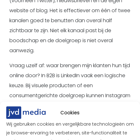
(voorheen Twitter), nieuwsbrieven en de eigen
website of blog. Het is effectiever om één of twee
kanalen goed te benutten dan overal half
zichtbaar te zijn. Niet elk kanaal past bij de
boodschap en de doelgroep is niet overal
aanwezig.
Vraag uzelf af: waar brengen mijn klanten hun tijd
online door? In B2B is LinkedIn vaak een logische
keuze. Bij visuele producten of een
consumentgerichte doelgroep kunnen Instagram
of Pinterest effectiever zijn.
Cookies
Kortom: kies bewust en durf ook nee te zeggen
Wij gebruiken cookies en vergelijkbare technologieën om
tegen platformen die niet bijdragen aan de
je browse-ervaring te verbeteren, site-functionaliteit te
doelen.