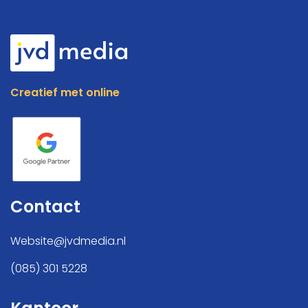
Creatief met online
Digitale oplossingen
Online Marketing
Projecten
Kennis
Contact
Over ons
Website@jvdmedia.nl
Vacatures
(085) 301 5228
Contact