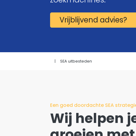
Kopje koffie?
Vrijblijvend advies?
|
SEA uitbesteden
Een goed doordachte SEA strategi
Wij helpen je
groeien met