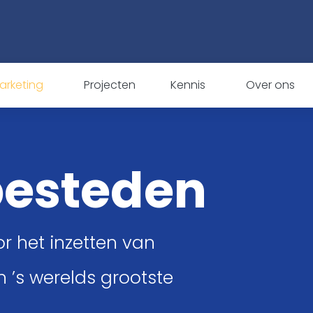
arketing
Projecten
Kennis
Over ons
besteden
or het inzetten van
n ’s werelds grootste