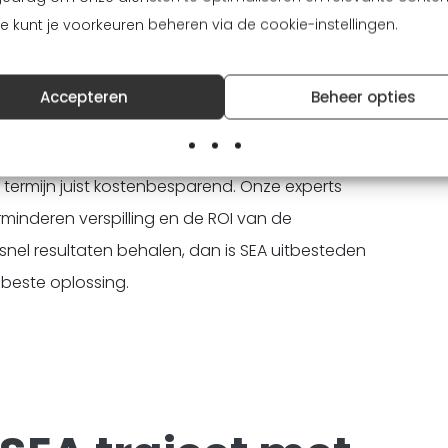
Je kunt je voorkeuren beheren via de cookie-instellingen.
rtise
verstandige keuze. SEA bureau JVDmedia heeft
Accepteren
Beheer opties
 campagnes te laten slagen. En daarmee jouw
tijd en hoewel het uitbesteden van SEA een extra
e termijn juist kostenbesparend. Onze experts
rminderen verspilling en de ROI van de
 snel resultaten behalen, dan is SEA uitbesteden
beste oplossing.