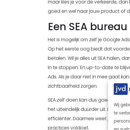
maar kies je voor de verkeerde, dan 
goed en wel naar jouw product of di
Een SEA bureau 
Het is mogelijk om zelf je Google Ads 
Op het eerste oog biedt dat voordel
betalen. Wil je alles uit SEA halen, d
in te stoppen. En up-to-date te blij
Ads. Als je daar niet in mee gaat ka
zichtbaarheid zorgen.
SEA zelf doen kan dus goedkoper lijke
Wij geb
het uiteindelijk duurder uit. Een 
te verbe
efficiënter. Daarmee weet je dat je i
persona
practices voldoet.
en surf