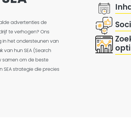
Inh
alde advertenties de
Soc
drijf te verhogen? Ons
Zoe
g in het ondersteunen van
opt
ak van hun SEA (Search
uw samen om de beste
n SEA strategie die precies