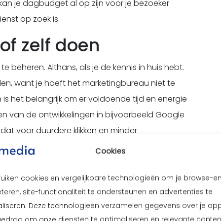
kan je dagbudget al op zijn voor je bezoeker
enst op zoek is.
of zelf doen
te beheren. Althans, als je de kennis in huis hebt.
en, want je hoeft het marketingbureau niet te
an is het belangrijk om er voldoende tijd en energie
ven van de ontwikkelingen in bijvoorbeeld Google
n dat voor duurdere klikken en minder
Cookies
n. Als je het niet op de juiste manier doet pakt
ruiken cookies en vergelijkbare technologieën om je browse-er
SEA campagne uitbesteden aan JVDmedia is daarom
teren, site-functionaliteit te ondersteunen en advertenties te
n control bent en te allen tijde aan de beste
liseren. Deze technologieën verzamelen gegevens over je ap
gedrag om onze diensten te optimaliseren en relevante conten