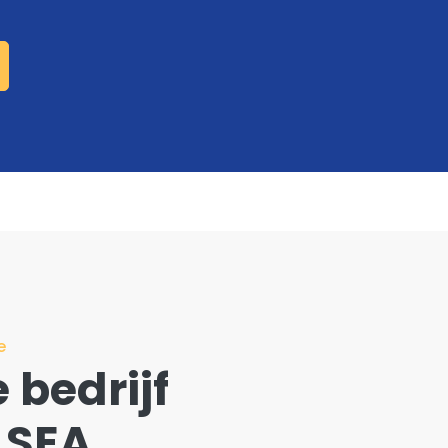
e
 bedrijf
 SEA