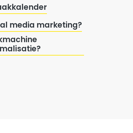
aakkalender
ial media marketing?
kmachine
imalisatie?