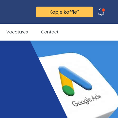
Kopje koffie?
Gefopt! Ook jij trapt erin!
Vacatures
Contact
Ontdek hoe ook jij je
doelgroep kunt laten
doen wat je wilt. Wacht
niet langer en neem
vandaag nog contact
met ons op!
Vertel mij meer