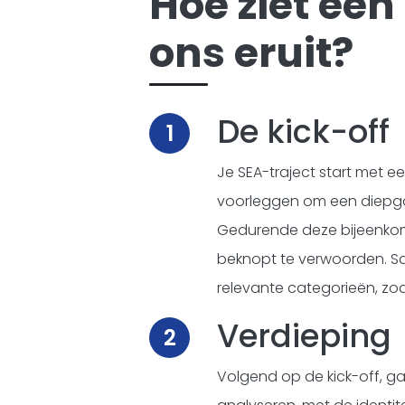
Hoe ziet een
ons eruit?
De kick-off
1
Je SEA-traject start met ee
voorleggen om een diepgaand
Gedurende deze bijeenko
beknopt te verwoorden. S
relevante categorieën, zo
Verdieping
2
Volgend op de kick-off, 