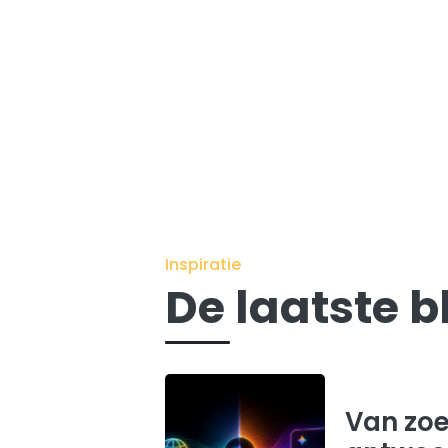
Inspiratie
De laatste b
Van zo