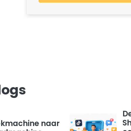
logs
De
Sh
ekmachine naar