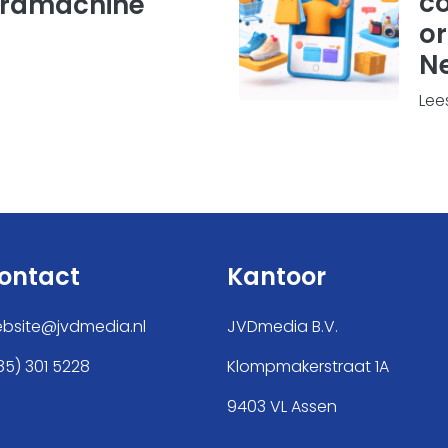
c
rdmachine
or
N
Lee
ontact
Kantoor
bsite@jvdmedia.nl
JVDmedia B.V.
85) 301 5228
Klompmakerstraat 1A
9403 VL Assen