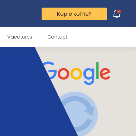
Kopje koffie?
Gefopt! Ook jij trapt erin!
Vacatures
Contact
Ontdek hoe ook jij je
doelgroep kunt laten
doen wat je wilt. Wacht
niet langer en neem
vandaag nog contact
met ons op!
Vertel mij meer