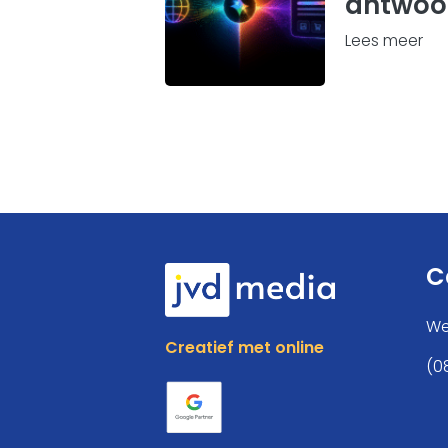
antwoo
Lees meer
C
We
Creatief met online
(0