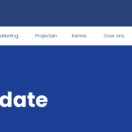
arketing
Projecten
Kennis
Over ons
pdate