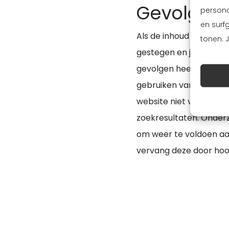
Gevolgen l
persona
en surf
Als de inhoud en gebruik
tonen. 
gestegen en je beter z
gevolgen heeft wanneer
gebruiken van zoekwoo
website niet voldoet aa
zoekresultaten. Onder
om weer te voldoen aan
vervang deze door hoog