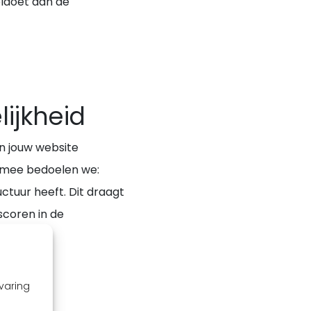
voldoet aan de
ijkheid
an jouw website
ermee bedoelen we:
uctuur heeft. Dit draagt
scoren in de
varing