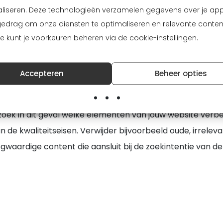
age kwaliteit content
liseren. Deze technologieën verzamelen gegevens over je ap
gedrag om onze diensten te optimaliseren en relevante conten
svriendelijkheid van je website in orde zijn, is de kans groo
Je kunt je voorkeuren beheren via de cookie-instellingen.
ichtbaar bent in Google. Maar het is ook mogelijk dat de
 je website lage kwaliteit content bevat. Daarnaast wo
Accepteren
Beheer opties
rden of het kopen van backlinks door Google niet gewaa
n de kwaliteitseisen van Google, kan dit leiden tot een dal
zoek in dit geval welke elementen van jouw website ver
 de kwaliteitseisen. Verwijder bijvoorbeeld oude, irrelev
waardige content die aansluit bij de zoekintentie van de