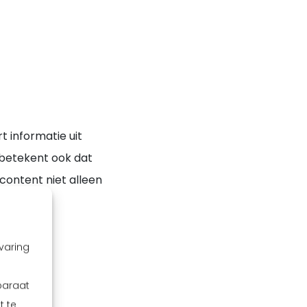
 informatie uit
 betekent ook dat
content niet alleen
varing
paraat
t te