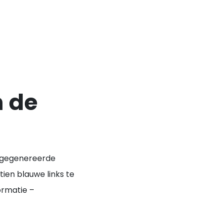
 de
ch gegenereerde
ien blauwe links te
ormatie –