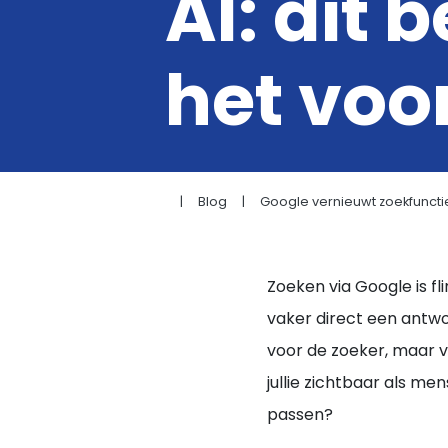
AI: dit 
Kopje koffie?
het voor
|
Blog
|
Google vernieuwt zoekfunctie 
Zoeken via Google is fl
vaker direct een antwo
voor de zoeker, maar 
jullie zichtbaar als me
passen?