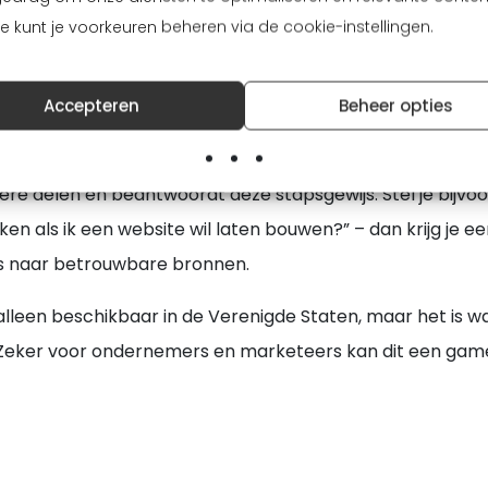
: nieuwe manier v
Je kunt je voorkeuren beheren via de cookie-instellingen.
Accepteren
Beheer opties
g is
AI Mode
, waarmee je interactiever kunt zoeken. Deze
nere delen en beantwoordt deze stapsgewijs. Stel je bijvo
en als ik een website wil laten bouwen?” – dan krijg je e
nks naar betrouwbare bronnen.
lleen beschikbaar in de Verenigde Staten, maar het is waa
Zeker voor ondernemers en marketeers kan dit een game