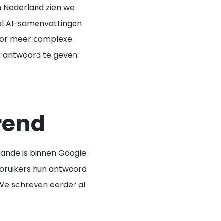
n Nederland
zien we
 al AI-samenvattingen
door meer complexe
jk antwoord te geven.
trend
aande is binnen Google:
ebruikers hun antwoord
 We schreven eerder al