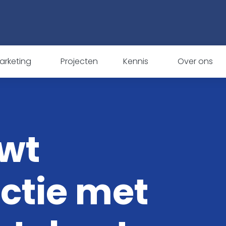
arketing
Projecten
Kennis
Over ons
wt
ctie met