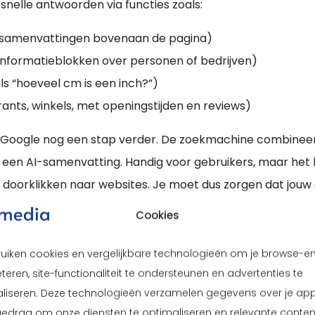
snelle antwoorden via functies zoals:
(samenvattingen bovenaan de pagina)
informatieblokken over personen of bedrijven)
ls “hoeveel cm is een inch?”)
rants, winkels, met openingstijden en reviews)
 Google nog een stap verder. De zoekmachine combineert
een AI-samenvatting. Handig voor gebruikers, maar het
oorklikken naar websites. Je moet dus zorgen dat jouw 
relevant genoeg om in die AI-samenvatting te belanden.
Cookies
ruiken cookies en vergelijkbare technologieën om je browse-er
teren, site-functionaliteit te ondersteunen en advertenties te
liseren. Deze technologieën verzamelen gegevens over je ap
gedrag om onze diensten te optimaliseren en relevante conten