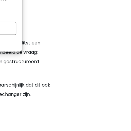
an
 modus splitst een
orbeeld de vraag:
en gestructureerd
rschijnlijk dat dit ook
changer zijn.