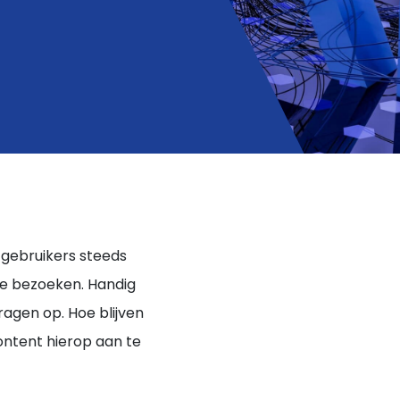
Inhaakkalender 2026
Inhaakkalender 2026
Inhaakkalender 2026
downloaden
downloaden
downloaden
n gebruikers steeds
te bezoeken. Handig
agen op. Hoe blijven
content hierop aan te