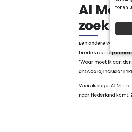
AI Mode
tonen. 
zoeken
Een andere vernieuwin
brede vraag op in klei
“Waar moet ik aan denk
antwoord, inclusief li
Vooralsnog is AI Mode a
naar Nederland komt. 