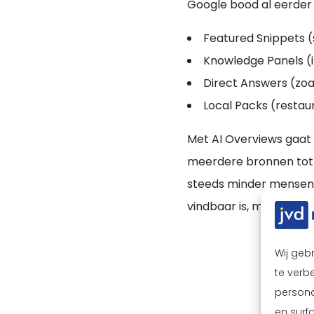
Google bood al eerder 
Featured Snippets 
Knowledge Panels (
Direct Answers (zoa
Local Packs (restau
Met AI Overviews gaat
meerdere bronnen tot 
steeds minder mensen d
vindbaar is, maar ook 
Wij geb
te verbe
persona
en surf