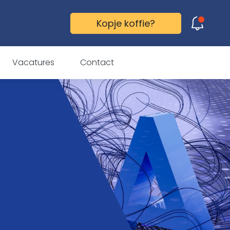
Kopje koffie?
Gefopt! Ook jij trapt erin!
Vacatures
Contact
Ontdek hoe ook jij je
doelgroep kunt laten
doen wat je wilt. Wacht
niet langer en neem
vandaag nog contact
met ons op!
Vertel mij meer