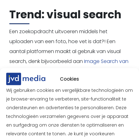
Trend: visual search
Een zoekopdracht uitvoeren middels het
uploaden van een foto, hoe vet is dat?! Een
aantal platformen maakt al gebruik van visual
search, denk bijvoorbeeld aan
Image Search van
Google
en
Lens van Pinterest
. Nu wordt er per
Cookies
maand al minimaal 600 miljoen keer op Pinterest
Wij gebruiken cookies en vergelijkbare technologieën om
gezocht met behulp van visual search en wij
je browse-ervaring te verbeteren, site-functionaliteit te
verwachten dat dit aantal alleen nog maar
ondersteunen en advertenties te personaliseren. Deze
groter zal worden.
technologieën verzamelen gegevens over je apparaat
en surfgedrag om onze diensten te optimaliseren en
relevante content te tonen. Je kunt je voorkeuren