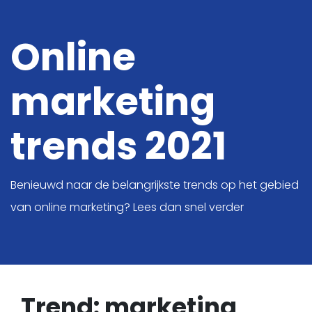
Online
marketing
Digitale oplossingen
Online Marketing
trends 2021
Projecten
Benieuwd naar de belangrijkste trends op het gebied
Kennis
van online marketing? Lees dan snel verder
Over ons
Vacatures
Contact
Trend: marketing