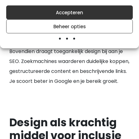
algehele gebruiksvriendelijkheid. Het maakt je
Accepteren
website overzichtelijker, duidelijker en prettiger in
gebruik. Dat zie je terug in tevreden bezoekers,
Beheer opties
langere bezoektijden en betere conversies.
Bovendien draagt toegankelijk design bij aan je
SEO. Zoekmachines waarderen duidelijke koppen,
gestructureerde content en beschrijvende links.
Je scoort beter in Google en je bereik groeit.
Design als krachtig
middel voor inclusie