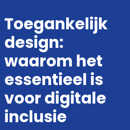
Toegankelijk
design:
Digitale oplossingen
Online Marketing
waarom het
Projecten
essentieel is
Kennis
voor digitale
Over ons
Vacatures
inclusie
Contact