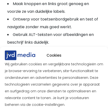
Maak knoppen en links groot genoeg en
voorzie ze van duidelijke labels.
Ontwerp voor toetsenbordgebruik en test of
navigatie zonder muis goed werkt.
Gebruik ALT-teksten voor afbeeldingen en
beschrijf links duidelijk.
Cookies
Wij gebruiken cookies en vergelijkbare technologieën om
je browse-ervaring te verbeteren, site-functionaliteit te
Toegankelijk design
ondersteunen en advertenties te personaliseren. Deze
is beter design
technologieën verzamelen gegevens over je apparaat
en surfgedrag om onze diensten te optimaliseren en
Een toegankelijk ontwerp is niet alleen goed voor
relevante content te tonen. Je kunt je voorkeuren
beheren via de cookie-instellingen.
mensen met een beperking, het verbetert de