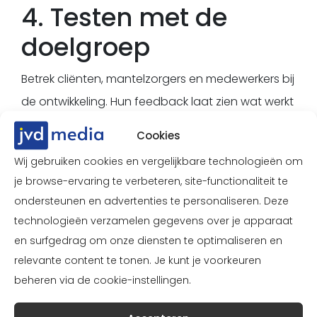
4. Testen met de
doelgroep
Betrek cliënten, mantelzorgers en medewerkers bij
de ontwikkeling. Hun feedback laat zien wat werkt
en waar nog verbeterpunten liggen.
Cookies
Wij gebruiken cookies en vergelijkbare technologieën om
je browse-ervaring te verbeteren, site-functionaliteit te
ondersteunen en advertenties te personaliseren. Deze
Toegankelijk design
technologieën verzamelen gegevens over je apparaat
versterkt vertrouwen
en surfgedrag om onze diensten te optimaliseren en
relevante content te tonen. Je kunt je voorkeuren
in de zorg
beheren via de cookie-instellingen.
Voor zorgorganisaties is toegankelijk design meer