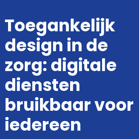
Toegankelijk
design in de
Digitale oplossingen
Online Marketing
zorg: digitale
Projecten
diensten
Kennis
bruikbaar voor
Over ons
Vacatures
iedereen
Contact