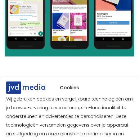
Betalen via Facebook
Cookies
en Instagram
Wij gebruiken cookies en vergelijkbare technologieën om
je browse-ervaring te verbeteren, site-functionaliteit te
Klinkt erg mooi, maar voor nu kan betalen via
ondersteunen en advertenties te personaliseren. Deze
Facebook en Instagram helaas alleen nog in
technologieën verzamelen gegevens over je apparaat
en surfgedrag om onze diensten te optimaliseren en
Amerika. De verwachting is wel dat dit op termijn