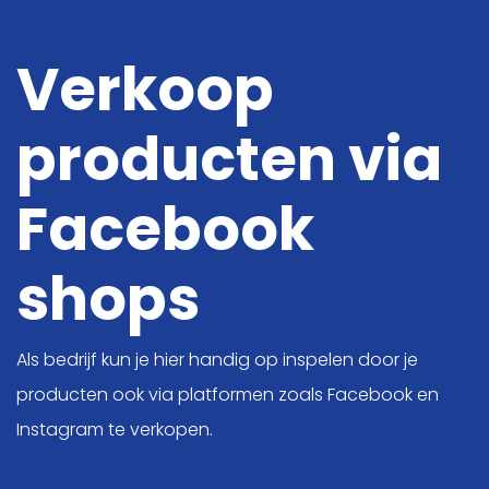
Verkoop
producten via
Digitale oplossingen
Online Marketing
Facebook
Projecten
shops
Kennis
Over ons
Als bedrijf kun je hier handig op inspelen door je
producten ook via platformen zoals Facebook en
Vacatures
Instagram te verkopen.
Contact