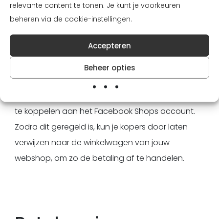
relevante content te tonen. Je kunt je voorkeuren
ook in Nederland beschikbaar wordt.
beheren via de cookie-instellingen.
Accepteren
Betalen via je website
Beheer opties
Hiervoor is het noodzakelijk om je website/domein
te koppelen aan het Facebook Shops account.
Zodra dit geregeld is, kun je kopers door laten
verwijzen naar de winkelwagen van jouw
webshop, om zo de betaling af te handelen.