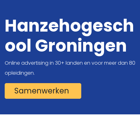
Hanzehogesch
ool Groningen
Digitale oplossingen
Online Marketing
Online advertising in 30+ landen en voor meer dan 80
Projecten
opleidingen.
Kennis
Samenwerken
Over ons
Vacatures
Contact