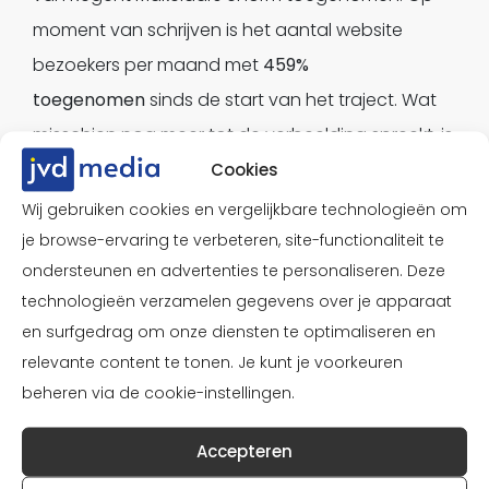
moment van schrijven is het aantal website
bezoekers per maand met
459%
toegenomen
sinds de start van het traject. Wat
misschien nog meer tot de verbeelding spreekt, is
dat momenteel zo’n
70%
Cookies
van de woningen wordt
verkocht door middel van de
#Pieterkomtlangs
Wij gebruiken cookies en vergelijkbare technologieën om
video’s. Deze woningen worden dus zelfs al
je browse-ervaring te verbeteren, site-functionaliteit te
ondersteunen en advertenties te personaliseren. Deze
verkocht voordat ze op Funda te zien zijn.
technologieën verzamelen gegevens over je apparaat
en surfgedrag om onze diensten te optimaliseren en
relevante content te tonen. Je kunt je voorkeuren
beheren via de cookie-instellingen.
Significante stijging
Accepteren
De naamsbekendheid is ook flink gestegen sinds