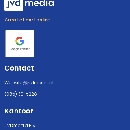
Creatief met online
Contact
Website@jvdmedia.nl
(085) 301 5228
Kantoor
JVDmedia B.V.