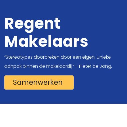
Regent
Makelaars
Digitale oplossingen
Online Marketing
“Stereotypes doorbreken door een eigen, unieke
Projecten
aanpak binnen de makelaardij.” – Pieter de Jong.
Kennis
Samenwerken
Over ons
Vacatures
Contact