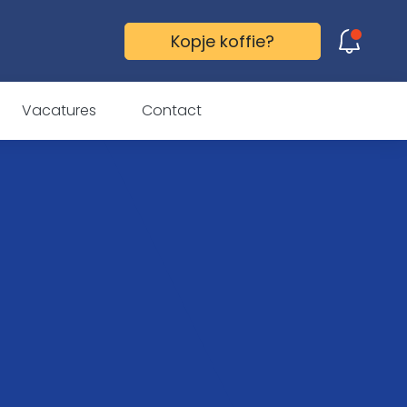
Kopje koffie?
Gefopt! Ook jij trapt erin!
Vacatures
Contact
Ontdek hoe ook jij je
doelgroep kunt laten
doen wat je wilt. Wacht
niet langer en neem
vandaag nog contact
met ons op!
Vertel mij meer