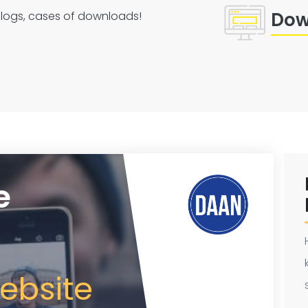
Dow
 blogs, cases of downloads!
e
ebsite