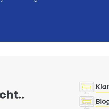
Kla
cht..
Blo