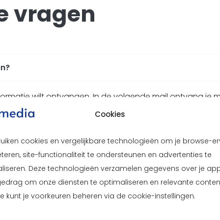
e vragen
en?
rmatie wilt ontvangen. In de volgende mail ontvang je m
t onderwerp, dan kan je ons altijd even
contacten
.
Cookies
ruiken cookies en vergelijkbare technologieën om je browse-er
teren, site-functionaliteit te ondersteunen en advertenties te
liseren. Deze technologieën verzamelen gegevens over je ap
gedrag om onze diensten te optimaliseren en relevante conten
Je kunt je voorkeuren beheren via de cookie-instellingen.