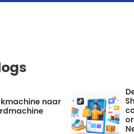
logs
De
Sh
ekmachine naar
c
rdmachine
or
N