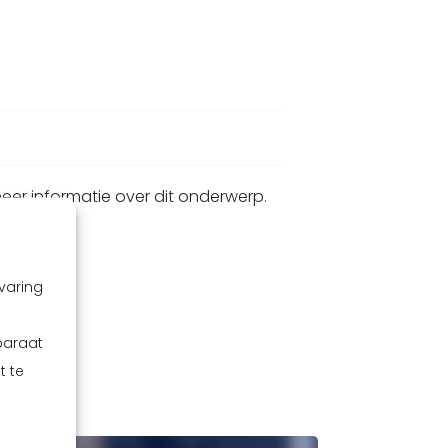
eer informatie over dit onderwerp.
varing
paraat
t te