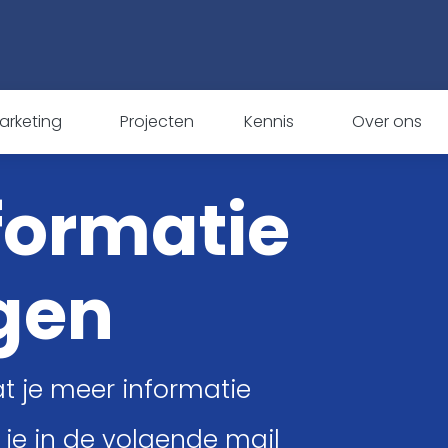
arketing
Projecten
Kennis
Over ons
formatie
gen
 je meer informatie
l je in de volgende mail