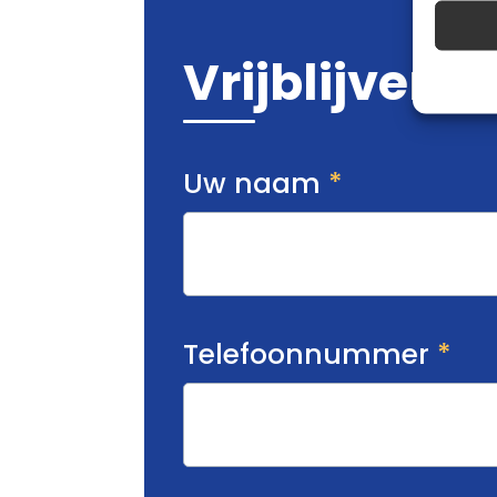
Vrijblijvende
Uw naam
*
Telefoonnummer
*