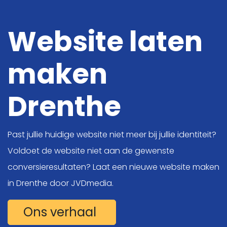
Website laten
maken
Digitale oplossingen
Online Marketing
Drenthe
Projecten
Past jullie huidige website niet meer bij jullie identiteit?
Kennis
Voldoet de website niet aan de gewenste
Over ons
conversieresultaten? Laat een nieuwe website maken
in Drenthe door JVDmedia.
Vacatures
Contact
Ons verhaal