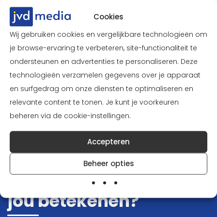
wensen en doelgroep
Cookies
Wij beloven geen gouden bergen, maar geven
Wij gebruiken cookies en vergelijkbare technologieën om
eerlijk en concreet advies
je browse-ervaring te verbeteren, site-functionaliteit te
ondersteunen en advertenties te personaliseren. Deze
technologieën verzamelen gegevens over je apparaat
en surfgedrag om onze diensten te optimaliseren en
relevante content te tonen. Je kunt je voorkeuren
beheren via de cookie-instellingen.
Accepteren
Samen naar een doelgerichte nieuwe website
Wat kunnen wij als full
Beheer opties
service bureau voor
jou betekenen?